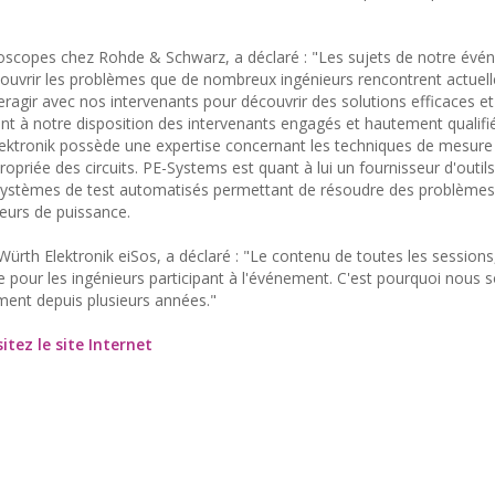
lloscopes chez Rohde & Schwarz, a déclaré : "Les sujets de notre év
e couvrir les problèmes que de nombreux ingénieurs rencontrent actue
nteragir avec nos intervenants pour découvrir des solutions efficaces et
t à notre disposition des intervenants engagés et hautement qualifié
 Elektronik possède une expertise concernant les techniques de mesure
opriée des circuits. PE-Systems est quant à lui un fournisseur d'outils
systèmes de test automatisés permettant de résoudre des problèmes 
eurs de puissance.
ürth Elektronik eiSos, a déclaré : "Le contenu de toutes les sessions
tée pour les ingénieurs participant à l'événement. C'est pourquoi nou
ent depuis plusieurs années."
sitez le site Internet