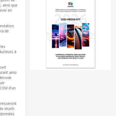
, ainsi que
lever en
estation.
era de
 les
ducteurs à
bert
rant ainsi
ktronik
uer
 CEM d'un
éresseront
 de Würth
e données