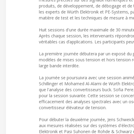
produits, de développement, de débogage et de t
les experts de Würth Elektronik et PE-Systems, p
matière de test et les techniques de mesure à me
Huit sessions d'une durée maximale de 30 minute
Après chaque session, les intervenants répondron
véritables cas d’applications. Les participants peu
La première journée débutera par un exposé du pr
modèles de mises sous tension et hors tension 
large bande interdite.
La journée se poursuivra avec une session anim
Schillinger et Mohamed Al-Alami de Würth Elektro
que l'analyse des convertisseurs buck. Sofia Pe
pour la session suivante. Cette session se conce
efficacement des analyses spectrales avec un os
convertisseur élévateur de tension.
Pour débuter la deuxième journée, Jens Schweic
aux mesures réalisées sur des systèmes d'électro
Elektronik et Pasi Suhonen de Rohde & Schwarz 