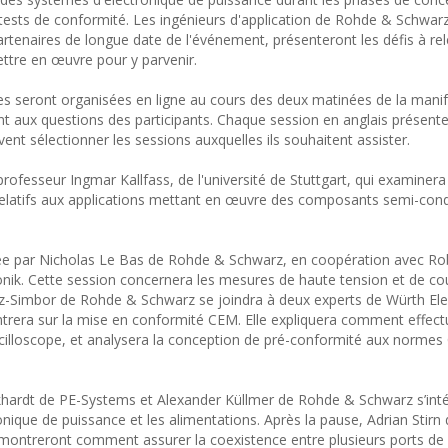
ests de conformité. Les ingénieurs d'application de Rohde & Schwarz
artenaires de longue date de l'événement, présenteront les défis à re
ttre en œuvre pour y parvenir.
s seront organisées en ligne au cours des deux matinées de la manif
t aux questions des participants. Chaque session en anglais présent
vent sélectionner les sessions auxquelles ils souhaitent assister.
ofesseur Ingmar Kallfass, de l'université de Stuttgart, qui examinera
relatifs aux applications mettant en œuvre des composants semi-con
ée par Nicholas Le Bas de Rohde & Schwarz, en coopération avec Ro
nik. Cette session concernera les mesures de haute tension et de cou
rez-Simbor de Rohde & Schwarz se joindra à deux experts de Würth Ele
ntrera sur la mise en conformité CEM. Elle expliquera comment effect
cilloscope, et analysera la conception de pré-conformité aux normes
khardt de PE-Systems et Alexander Küllmer de Rohde & Schwarz s’int
nique de puissance et les alimentations. Après la pause, Adrian Stirn
montreront comment assurer la coexistence entre plusieurs ports d