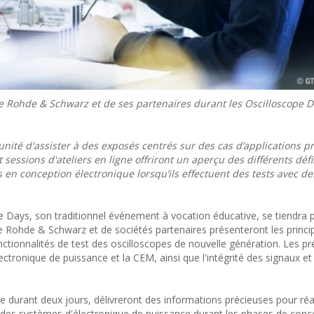
e Rohde & Schwarz et de ses partenaires durant les Oscilloscope D
tunité d'assister à des exposés centrés sur des cas d’applications 
 sessions d'ateliers en ligne offriront un aperçu des différents déf
en conception électronique lorsqu’ils effectuent des tests avec de
 Days, son traditionnel événement à vocation éducative, se tiendra 
de Rohde & Schwarz et de sociétés partenaires présenteront les princi
ctionnalités de test des oscilloscopes de nouvelle génération. Les pr
ectronique de puissance et la CEM, ainsi que l'intégrité des signaux et
e durant deux jours, délivreront des informations précieuses pour réa
des systèmes d'électronique de puissance durant les phases de conc