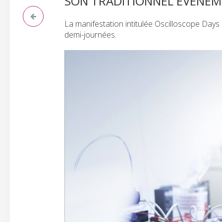
SON TRADITIONNEL ÉVÉNEM
La manifestation intitulée Oscilloscope Day
demi-journées.