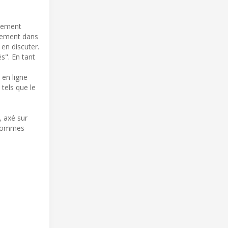
énement
llement dans
 en discuter.
s". En tant
 en ligne
tels que le
, axé sur
s sommes