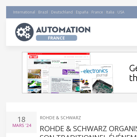
International
Brazil
Deutschland
España
France
Italia
USA
18
ROHDE & SCHWARZ
MARS
'24
ROHDE & SCHWARZ ORGANISE