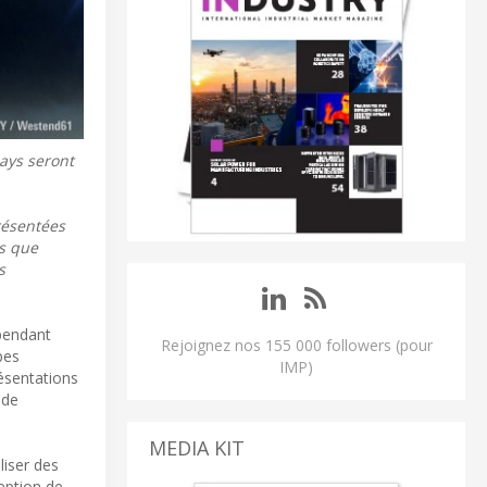
ays seront
présentées
is que
s
pendant
Rejoignez nos 155 000 followers (pour
pes
IMP)
ésentations
 de
MEDIA KIT
liser des
eption de