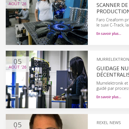
AOÛT
'26
SCANNER DE
PRODUCTIO
Faro Creaform pr
le suivi C-Track,
En savoir plus…
05
MURRELEKTRON
AOÛT
'26
GUIDAGE NU
DÉCENTRALI
Murrelektronik et
guidé par process
En savoir plus…
05
REXEL NEWS