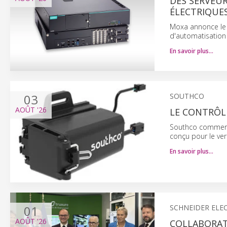
DES SERVEUR
ÉLECTRIQUE
Moxa annonce le 
d'automatisation 
En savoir plus…
03
SOUTHCO
AOÛT
'26
LE CONTRÔLE
Southco commerci
conçu pour le ver
En savoir plus…
01
SCHNEIDER ELE
AOÛT
'26
COLLABORAT