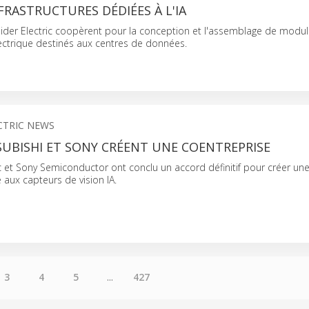
FRASTRUCTURES DÉDIÉES À L'IA
eider Electric coopèrent pour la conception et l'assemblage de modu
ectrique destinés aux centres de données.
CTRIC NEWS
TSUBISHI ET SONY CRÉENT UNE COENTREPRISE
ic et Sony Semiconductor ont conclu un accord définitif pour créer un
ux capteurs de vision IA.
3
4
5
...
427