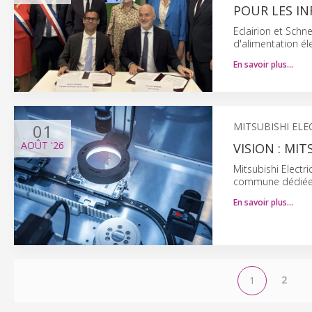
POUR LES IN
Eclairion et Schn
d'alimentation él
En savoir plus…
01
MITSUBISHI ELE
AOÛT
'26
VISION : MI
Mitsubishi Electr
commune dédiée a
En savoir plus…
2
1