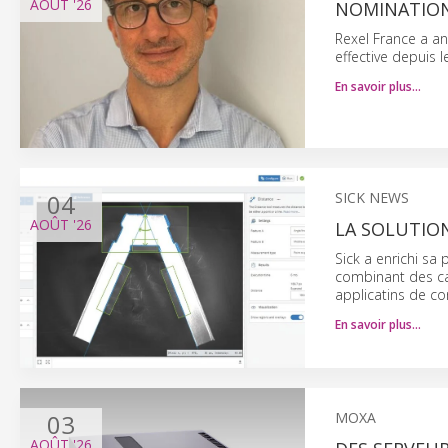
AOÛT
'26
NOMINATION
Rexel France a an
effective depuis le
En savoir plus…
04
SICK NEWS
AOÛT
'26
LA SOLUTION
Sick a enrichi sa 
combinant des ca
applicatins de co
En savoir plus…
03
MOXA
AOÛT
'26