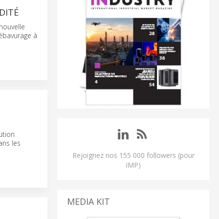
DITÉ
nouvelle
/ébavurage à
ution
ns les
Rejoignez nos 155 000 followers (pour
IMP)
MEDIA KIT