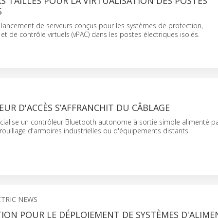
S TAILLÉS POUR LA VIRTUALISATION DES POSTES
S
lancement de serveurs conçus pour les systèmes de protection,
et de contrôle virtuels (vPAC) dans les postes électriques isolés.
UR D'ACCÈS S’AFFRANCHIT DU CÂBLAGE
alise un contrôleur Bluetooth autonome à sortie simple alimenté par
rouillage d'armoires industrielles ou d'équipements distants.
CTRIC NEWS
ION POUR LE DÉPLOIEMENT DE SYSTÈMES D'ALIM