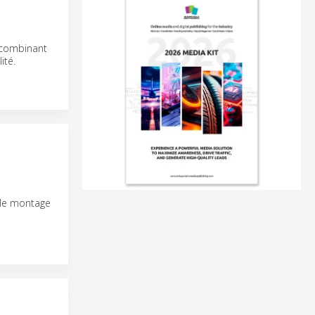
 combinant
ité.
r le montage