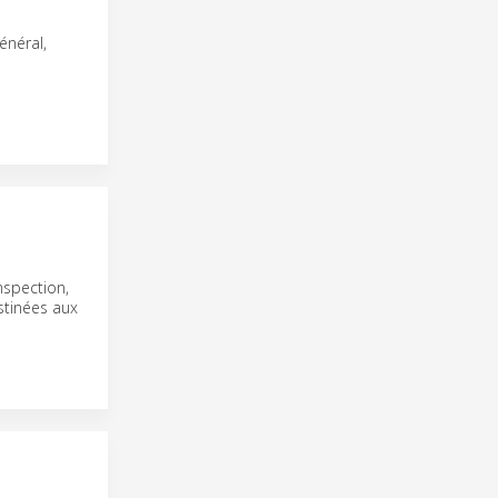
énéral,
Inspection,
stinées aux