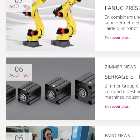
07
AOÛT
'26
FANUC PRÉSE
En combinant une 
série permet d'ef
l'aide d'un robot.
En savoir plus…
06
ZIMMER NEWS
AOÛT
'26
SERRAGE ET
Zimmer Group élar
compacte destiné
machines industri
En savoir plus…
06
FARO NEWS