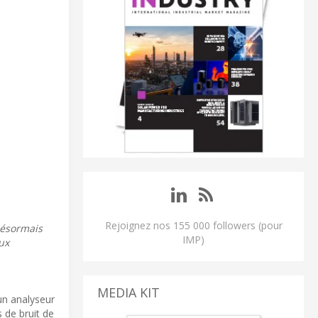
Rejoignez nos 155 000 followers (pour
désormais
IMP)
ux
MEDIA KIT
un analyseur
 de bruit de