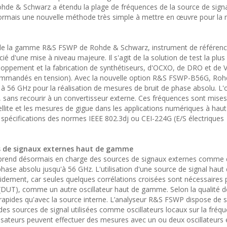
 Rohde & Schwarz a étendu la plage de fréquences de la source de signa
sormais une nouvelle méthode très simple à mettre en œuvre pour la
O de la gamme R&S FSWP de Rohde & Schwarz, instrument de référen
ié d'une mise à niveau majeure. Il s'agit de la solution de test la plu
veloppement et la fabrication de synthétiseurs, d'OCXO, de DRO et de
s commandés en tension). Avec la nouvelle option R&S FSWP-B56G, Ro
à 56 GHz pour la réalisation de mesures de bruit de phase absolu. L'
, sans recourir à un convertisseur externe. Ces fréquences sont mise
lite et les mesures de gigue dans les applications numériques à haut 
spécifications des normes IEEE 802.3dj ou CEI-224G (E/S électriques
es de signaux externes haut de gamme
P prend désormais en charge des sources de signaux externes comme
 phase absolu jusqu'à 56 GHz. L'utilisation d'une source de signal ha
idement, car seules quelques corrélations croisées sont nécessaires 
t (DUT), comme un autre oscillateur haut de gamme. Selon la qualité d
 rapides qu'avec la source interne. L’analyseur R&S FSWP dispose de s
des sources de signal utilisées comme oscillateurs locaux sur la fréq
ilisateurs peuvent effectuer des mesures avec un ou deux oscillateurs