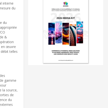
l interne
 mesure du
ce du
s appropriée
 VCO
hde &
opération
s en œuvre
débit telles
 des
ut de gamme
pour
e la source,
orties de
uence du
 externes