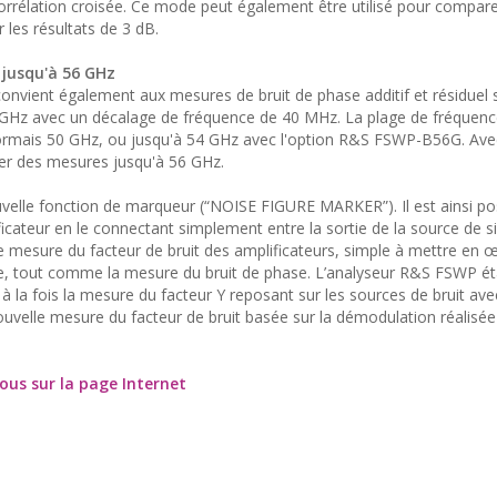
 corrélation croisée. Ce mode peut également être utilisé pour compar
 les résultats de 3 dB.
 jusqu'à 56 GHz
onvient également aux mesures de bruit de phase additif et résiduel 
 GHz avec un décalage de fréquence de 40 MHz. La plage de fréquenc
ésormais 50 GHz, ou jusqu'à 54 GHz avec l'option R&S FSWP-B56G. Ave
tuer des mesures jusqu'à 56 GHz.
velle fonction de marqueur (“NOISE FIGURE MARKER”). Il est ainsi po
ficateur en le connectant simplement entre la sortie de la source de si
de mesure du facteur de bruit des amplificateurs, simple à mettre en 
, tout comme la mesure du bruit de phase. L’analyseur R&S FSWP ét
t à la fois la mesure du facteur Y reposant sur les sources de bruit a
nouvelle mesure du facteur de bruit basée sur la démodulation réalisée
ous sur la page Internet