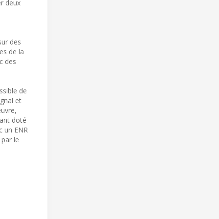
er deux
sur des
es de la
c des
ssible de
gnal et
œuvre,
ant doté
vec un ENR
 par le