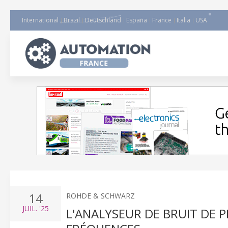
International
Brazil
Deutschland
España
France
Italia
USA
14
ROHDE & SCHWARZ
JUIL.
'25
L'ANALYSEUR DE BRUIT DE 