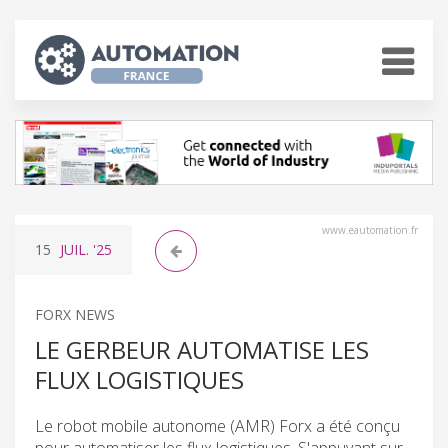
www.eautomation.fr
15
JUIL.
'25
FORX NEWS
LE GERBEUR AUTOMATISE LES
FLUX LOGISTIQUES
Le robot mobile autonome (AMR) Forx a été conçu
pour automatiser les flux logistiques. S'appuyant sur