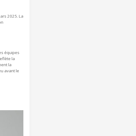
ars 2025. La
on
Les équipes
flète la
ment la
eu avant le