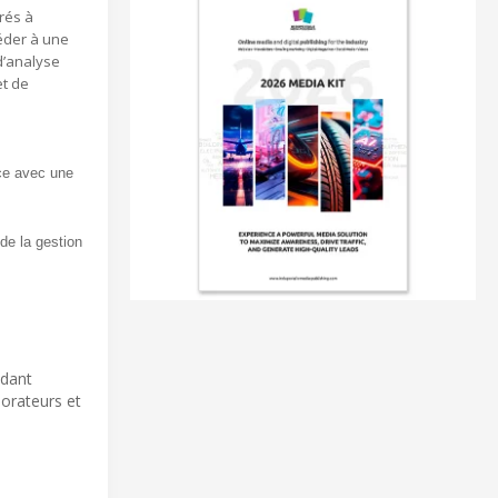
rés à
éder à une
d’analyse
et de
nce avec une
de la gestion
ndant
borateurs et