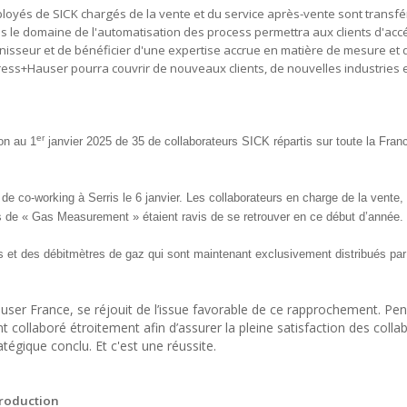
loyés de SICK chargés de la vente et du service après-vente sont transfé
 le domaine de l'automatisation des process permettra aux clients d'acc
rnisseur et de bénéficier d'une expertise accrue en matière de mesure et 
ess+Hauser pourra couvrir de nouveaux clients, de nouvelles industries 
er
ion au 1
janvier 2025 de 35 de collaborateurs SICK répartis sur toute la Fra
de co-working à Serris le 6 janvier. Les collaborateurs en charge de la vente, 
tés de « Gas Measurement » étaient ravis de se retrouver en ce début d’année.
s et des débitmètres de gaz qui sont maintenant exclusivement distribués par
ser France, se réjouit de l’issue favorable de ce rapprochement. Pe
nt collaboré étroitement afin d’assurer la pleine satisfaction des colla
atégique conclu. Et c'est une réussite.
production