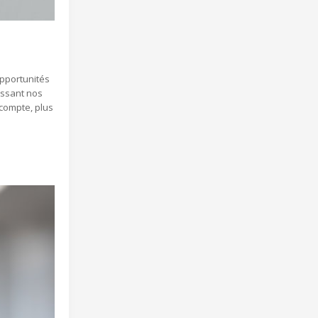
opportunités
issant nos
 compte, plus