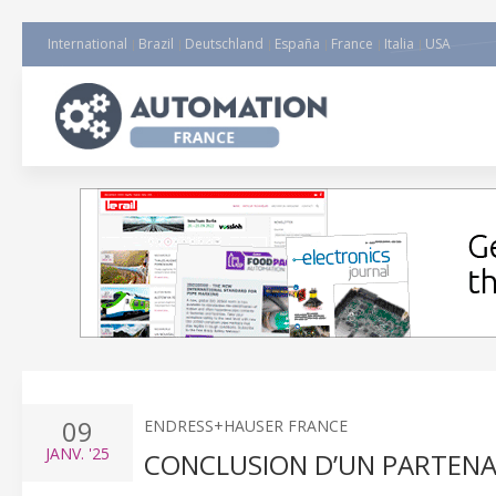
International
Brazil
Deutschland
España
France
Italia
USA
09
ENDRESS+HAUSER FRANCE
JANV.
'25
CONCLUSION D’UN PARTENA