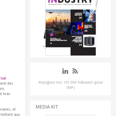
rsal
Rejoignez nos 155 000 followers (pour
ment des
IMP)
ans
le bras
MEDIA KIT
naires, et
ermettent aux