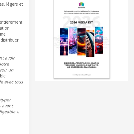
es, légers et
 entièrement
ation
 une
distribuer
nt avoir
Notre
voir un
ble
le avec tous
otyper
- avant
igeable »,