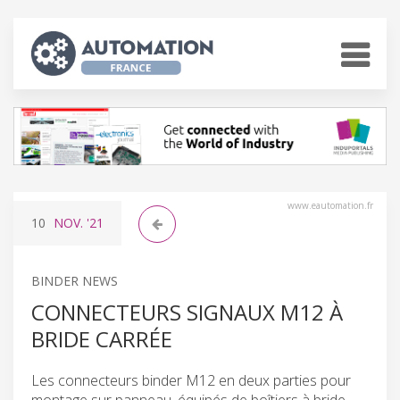
www.eautomation.fr
10
NOV.
'21
BINDER NEWS
CONNECTEURS SIGNAUX M12 À
BRIDE CARRÉE
Les connecteurs binder M12 en deux parties pour
montage sur panneau, équipés de boîtiers à bride