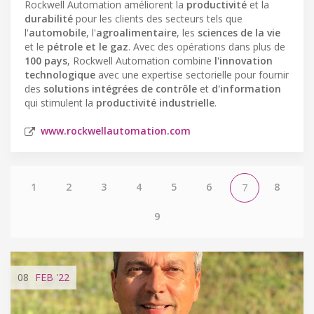
Rockwell Automation améliorent la
productivité
et la
durabilité
pour les clients des secteurs tels que
l'
automobile
, l'
agroalimentaire
, les
sciences de la vie
et le
pétrole et le gaz
. Avec des opérations dans plus de
100 pays
, Rockwell Automation combine
l'innovation
technologique
avec une expertise sectorielle pour fournir
des
solutions intégrées de contrôle
et
d'information
qui stimulent la
productivité industrielle
.
www.rockwellautomation.com
1
2
3
4
5
6
8
7
9
08
FEB
'22