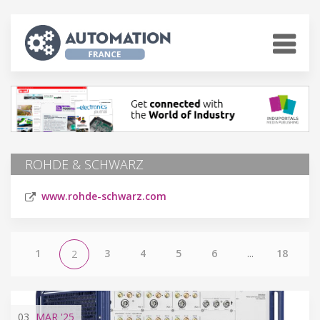
ROHDE & SCHWARZ
www.rohde-schwarz.com
1
3
4
5
6
...
18
2
03
MAR
'25