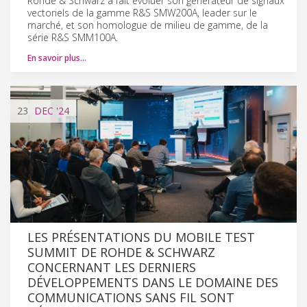
Rohde & Schwarz a fait évoluer son générateur de signaux
vectoriels de la gamme R&S SMW200A, leader sur le
marché, et son homologue de milieu de gamme, de la
série R&S SMM100A.
En savoir plus…
23
DEC
'24
LES PRÉSENTATIONS DU MOBILE TEST
SUMMIT DE ROHDE & SCHWARZ
CONCERNANT LES DERNIERS
DÉVELOPPEMENTS DANS LE DOMAINE DES
COMMUNICATIONS SANS FIL SONT