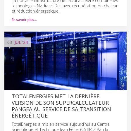
La nouvelle infrastructure de calcul accéléré combine les
technologies Nvidia et Dell avec récupération de chaleur
et réduction énergétique.
En savoir plus…
03
JUL
'24
TOTALENERGIES MET LA DERNIÈRE
VERSION DE SON SUPERCALCULATEUR
PANGEA AU SERVICE DE SA TRANSITION
ÉNERGÉTIQUE
TotalEnergies a mis en service aujourd’hui au Centre
Scientifique et Technique Jean Féger (CSTJF) à Pau la