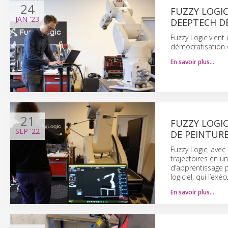
24
FUZZY LOGIC
JAN
'23
DEEPTECH DE
Fuzzy Logic vient
démocratisation d
En savoir plus…
21
FUZZY LOGIC
SEP
'22
DE PEINTUR
Fuzzy Logic, avec
trajectoires en un
d’apprentissage p
logiciel, qui l’ex
En savoir plus…