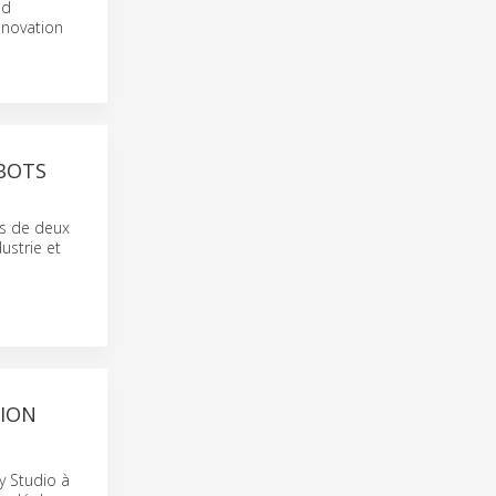
nd
nnovation
OBOTS
ès de deux
ustrie et
TION
y Studio à