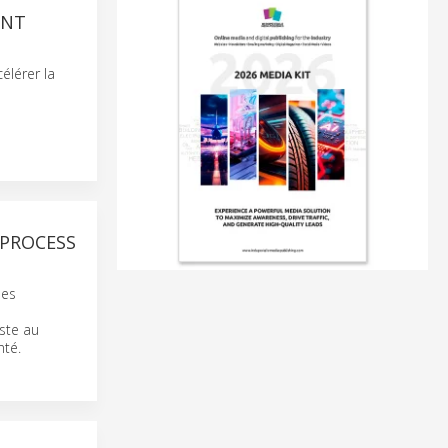
ENT
élérer la
 PROCESS
des
ste au
nté.