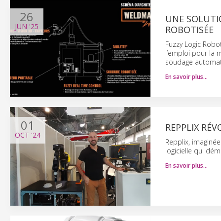
26
UNE SOLUTIO
JUN
'25
ROBOTISÉE
Fuzzy Logic Robot
l’emploi pour la
soudage automat
En savoir plus…
01
REPPLIX RÉ
OCT
'24
Repplix, imaginée
logicielle qui dé
En savoir plus…