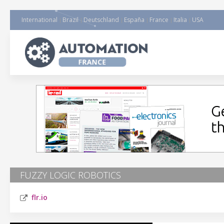
International
Brazil
Deutschland
España
France
Italia
USA
FUZZY LOGIC ROBOTICS
flr.io