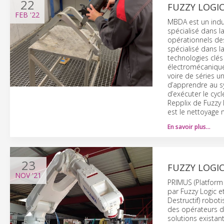
22
FUZZY LOGI
FEB
'22
MBDA est un indus
spécialisé dans l
opérationnels des
spécialisé dans l
technologies clés
électromécanique.
voire de séries 
d’apprendre au s
d’exécuter le cyc
Repplix de Fuzzy 
est le nettoyage 
En savoir plus…
23
FUZZY LOGIC
NOV
'21
PRIMUS (Platform
par Fuzzy Logic 
Destructif) roboti
des opérateurs de
solutions existan