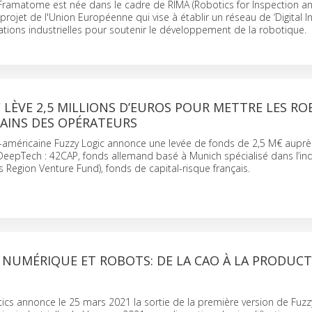
t Framatome est née dans le cadre de RIMA (Robotics for Inspection a
projet de l'Union Européenne qui vise à établir un réseau de ‘Digital I
ations industrielles pour soutenir le développement de la robotique.
 LÈVE 2,5 MILLIONS D’EUROS POUR METTRE LES R
MAINS DES OPÉRATEURS
o-américaine Fuzzy Logic annonce une levée de fonds de 2,5 M€ aupr
eepTech : 42CAP, fonds allemand basé à Munich spécialisé dans l’ind
ris Region Venture Fund), fonds de capital-risque français.
 NUMÉRIQUE ET ROBOTS: DE LA CAO À LA PRODUC
ics annonce le 25 mars 2021 la sortie de la première version de Fuzz