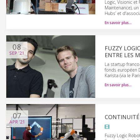
Logic, Visionic e
Maintenance), un 
Hubs’ et d'associ
En savoir plus…
08
FUZZY LOGIC
SEP
'21
ENTRE LES 
La startup franc
fonds européen D
Karista (via le Pa
En savoir plus…
07
CONTINUITÉ
APR
'21
Fuzzy Logic Robot