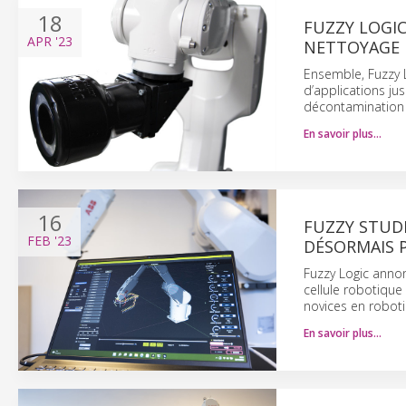
18
FUZZY LOGIC
APR
'23
NETTOYAGE 
Ensemble, Fuzzy Lo
d’applications ju
décontamination 
En savoir plus…
16
FUZZY STUDI
FEB
'23
DÉSORMAIS P
Fuzzy Logic anno
cellule robotique 
novices en robotiq
En savoir plus…