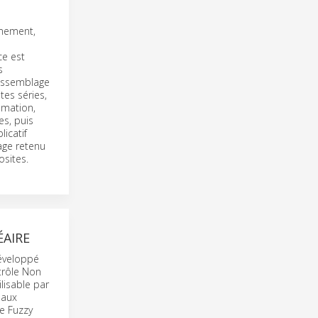
rmement,
ce est
s
’assemblage
tes séries,
mmation,
s, puis
icatif
age retenu
osites.
ÉAIRE
développé
trôle Non
ilisable par
 aux
re Fuzzy