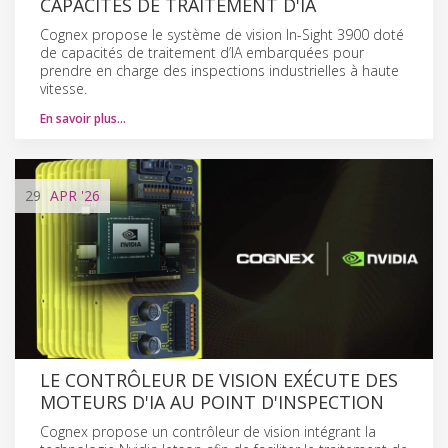
CAPACITÉS DE TRAITEMENT D'IA
Cognex propose le système de vision In-Sight 3900 doté
de capacités de traitement d’IA embarquées pour
prendre en charge des inspections industrielles à haute
vitesse.
En savoir plus…
29
APR
'26
LE CONTRÔLEUR DE VISION EXÉCUTE DES
MOTEURS D'IA AU POINT D'INSPECTION
Cognex propose un contrôleur de vision intégrant la